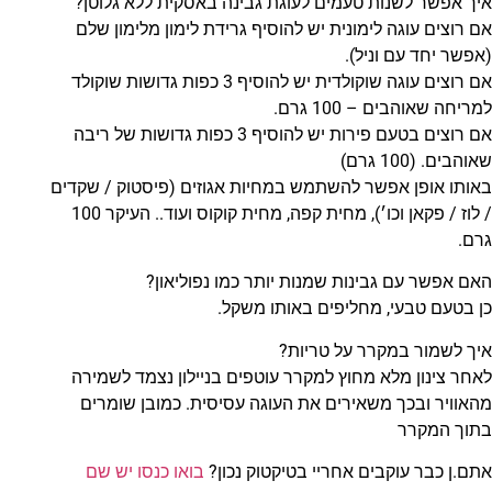
איך אפשר לשנות טעמים לעוגת גבינה באסקית ללא גלוטן?
אם רוצים עוגה לימונית יש להוסיף גרידת לימון מלימון שלם
(אפשר יחד עם וניל).
אם רוצים עוגה שוקולדית יש להוסיף 3 כפות גדושות שוקולד
למריחה שאוהבים – 100 גרם.
אם רוצים בטעם פירות יש להוסיף 3 כפות גדושות של ריבה
שאוהבים. (100 גרם)
באותו אופן אפשר להשתמש במחיות אגוזים (פיסטוק / שקדים
/ לוז / פקאן וכו׳), מחית קפה, מחית קוקוס ועוד.. העיקר 100
גרם.
האם אפשר עם גבינות שמנות יותר כמו נפוליאון?
כן בטעם טבעי, מחליפים באותו משקל.
איך לשמור במקרר על טריות?
לאחר צינון מלא מחוץ למקרר עוטפים בניילון נצמד לשמירה
מהאוויר ובכך משאירים את העוגה עסיסית. כמובן שומרים
בתוך המקרר
אתם.ן כבר עוקבים אחריי בטיקטוק נכון?
בואו כנסו יש שם