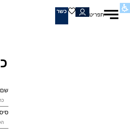
חשבון
לי
כשר
תפריט
ובי
יכאל
כי
שם 
סיס