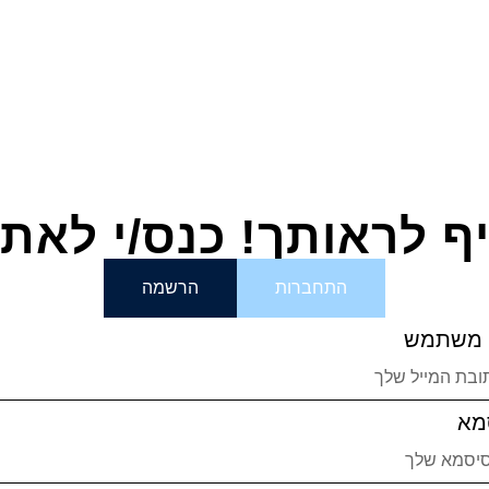
ף לראותך! כנס/י לאת
התחברות
הרשמה
משתמש
מא