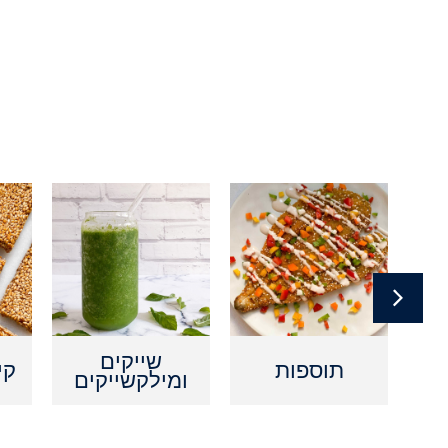
ם
שייקים
תוספות
קי
ומילקשייקים