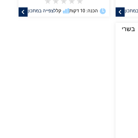
★
★
★
★
★
במתכון
הכנה: 10 דקות
קל
לצפייה במתכון
בשרי