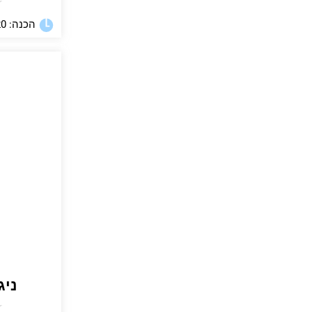
★
הכנה: 20 דקות
ניג
★