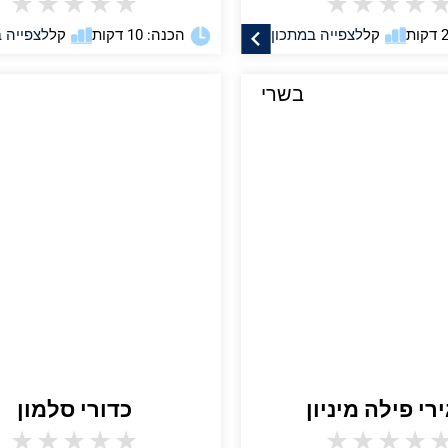
★
★
★
★
★
★
★
★
★
קל
לצפייה במתכון
הכנה: 10 דקות
קל
לצפייה 
בשרי
ירי פילה מיניון
כדורי סלמון
★
★
★
★
★
★
★
★
★