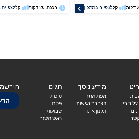
קל
לצפייה במתכון
הכנה: 20 דקות
קל
לצפייה 
יט
מידע נוסף
חגים
הירשמו
בית
מפת אתר
סוכות
הרש
על רובי
הצהרת נגישות
פסח
נים
תקנון אתר
שבועות
קשר
ראש השנה