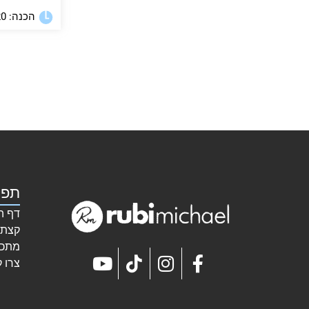
הכנה: 20 דקות
תפר
דף ה
קצת 
מתכו
צרו 