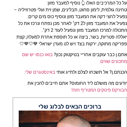
על כל המרכיבים האלו 👆 נוסיף למעבד מזון:
טחינה גולמית, לימון סחוט, תבלינים, שמן זית ועלי פטרוזיליה –
נפעיל לחצי דקה את המעבד מזון ונוסיף כוס מים קרים.
נפעיל את המעבד מזון ל2 דק׳ לאחר מכן נפתח ונרכז את כל
התכולה למרכז המעבד מזון ונפעיל לעוד 2 דק׳.
יאללה פטריות, בשר, ביצה או כל תוספת אחרת למעלה, קצת
פפריקה מתוקה, ירקות בצד ויש לנו מעדן ישראלי 💙🤍💙🤍
אתם.ן כבר עוקבים אחריי בטיקטוק נכון?
בואו כנסו יש שם
מתכונים שווים.
הכנתם.ן? אל תשכחו לצלם ולתייג אותי
באינסטגרם שלי.
יודעים מה מושלם ליד החומוס? אתם חייבים להכין את
הבורקס פינוקים המטריף הזה!
ברוכים הבאים לבלוג שלי