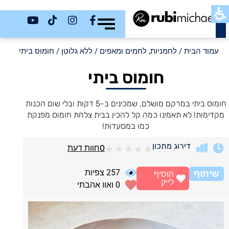
כשר
עמוד הבית
/
לחמניות, לחמים ומאפים
/
ללא גלוטן
/ חומוס ביתי
חומוס ביתי
חומוס ביתי במרקם מושלם, שמכינים ב-5 דקות ובלי שום הכנות
מקדימות! לא תאמינו כמה קל להכין בבית צלחת חומוס מפנקת
כמו במסעדות!
דירוג מתכון
0
חוות דעת
★
★
★
★
★
257
צפיות
שיתוף
הוסיף
לייק
0
ואוו אהבתי