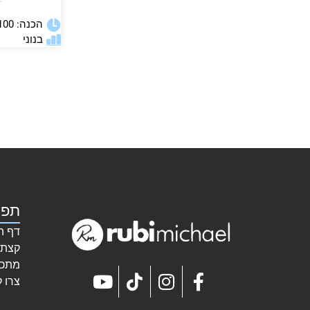
★
הכנה: 100 דקות
בנוני
תפר
דף ה
קצת 
מתכו
צרו 