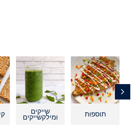
ם
שייקים
תוספות
קי
ומילקשייקים