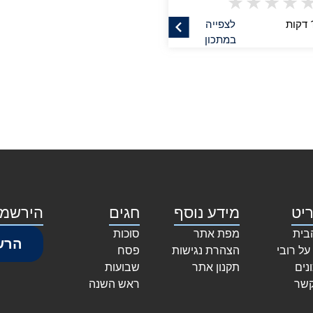
★
★
★
★
לצפייה
במתכון
יט
מידע נוסף
חגים
הירשמו
בית
מפת אתר
סוכות
הרש
על רובי
הצהרת נגישות
פסח
נים
תקנון אתר
שבועות
קשר
ראש השנה