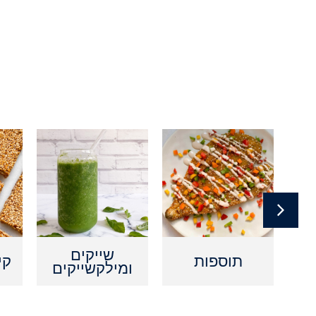
ם
שייקים
תוספות
קי
ומילקשייקים