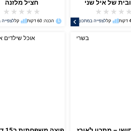
בית של איל שני
חציל מלזנה
★
★
★
★
★
★
★
★
★
קל
לצפייה במתכון
הכנה: 60 דקות
קל
לצפייה 
בשרי
אוכל שילדים א
ושי – מתכון לאורז