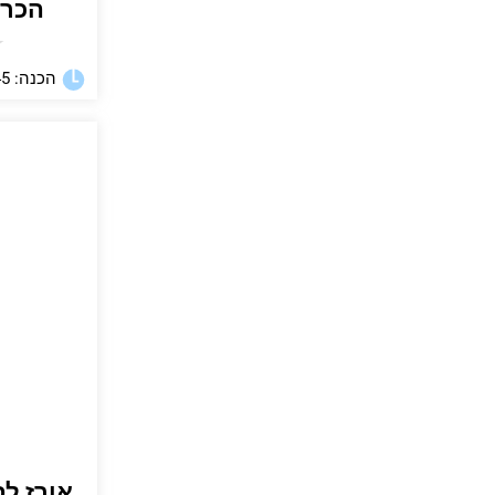
הכרו
★
הכנה: 45 דקות
אורז לס