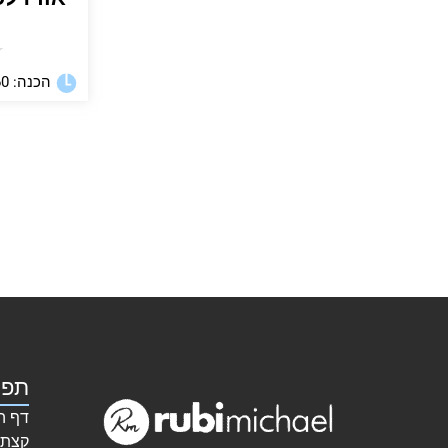
★
הכנה: 60 דקות
תפר
דף ה
קצת 