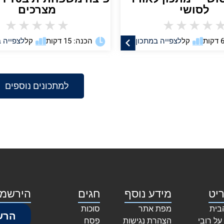
לסושי
מצרכים
★
★
★
★
★
★
★
★
★
קל
לצפייה במתכון
הכנה: 15 דקות
קל
לצפייה 
למתכונים נוספים
יט
מידע נוסף
חגים
הירשמו
בית
מפת אתר
סוכות
הרש
על רובי
הצהרת נגישות
פסח