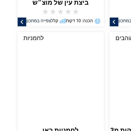
ביצת עין של מוצ״ש
★
★
★
★
★
במתכון
הכנה: 10 דקות
קל
לצפייה במתכון
והבים
לחמניות
פיצה משפחתית ב15 דקות מ3
לחמניות באן