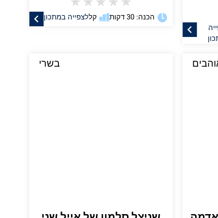
★
★
★
★
★
הכנה: 30 דקות
קל
לצפייה במתכון
יה
ון
והבים
בשרי
 אדמה
שניצל סלמון של אייל שני