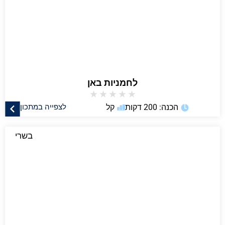
לחמניות באן
★
★
★
★
★
הכנה: 200 דקות
קל
לצפייה במתכון
בשרי