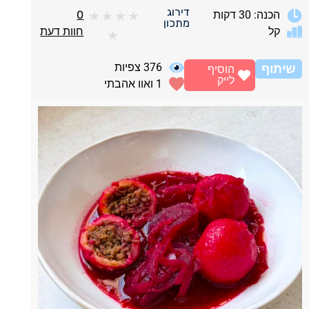
דירוג
הכנה: 30 דקות
0
★
★
★
★
מתכון
קל
חוות דעת
★
376
צפיות
שיתוף
הוסיף
לייק
1
ואוו אהבתי