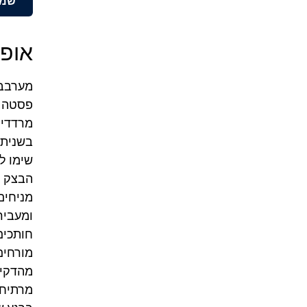
שמו
אופן
פסטה חל
בשנית עד לעובי
שימו ל
הבצק –
מניחים
ומעביר
מורחים
מהדקים ה
מרתיחי