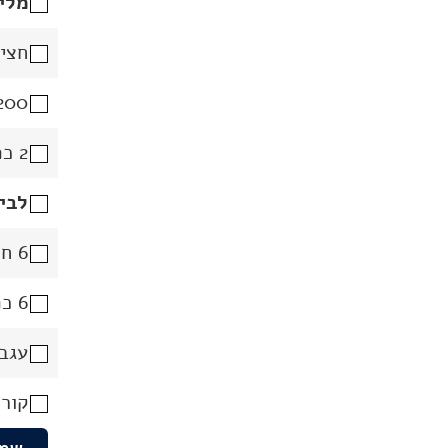
מלי
חצי 
200 גרם גבינת שמנת 
2 כפות שמן זית
לבי
6 חלמוני ביצה
6 כפות שמן זית
עגבנ
קור