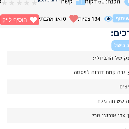
0
הכנה: 60 דקות
קשה
★
★
★
★
★
יתוף
134
צפיות
0
ואוו אהבתי
הוסיף לייק
ים:
 בישול
ק של הרביולי:
פסטה
ת שטוחה מלח
 עלי אורגנו טרי