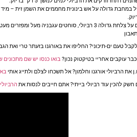
ים רתחו זורקים את הרביולי למים למשך 5 דק׳ בדיוק.
וק.
ה 3 רביולי, סוחטים עגבניה מעל ומפזרים מעט מלח דק.
תאבון
לקבל טעם ים-תיכוני? החליפו את באורגנו בזעתר טרי ואת הגב
כבר עוקבים אחריי בטיקטוק נכון?
בואו כנסו יש שם מתכונים שו
ן את הרביולי אורגנו וחלמון? אל תשכחו לצלם ולתייג אותי
באי
 חשק להכין עוד רביולי בייתי? אתם חייבים לנסות את
הרביולי 