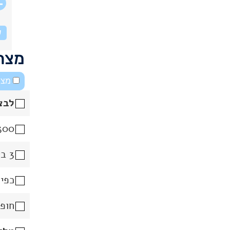
ש
מצרכ
מצב
לבצ
300 גרם קמח דורום ל
3 ביצים
כפי
חופן