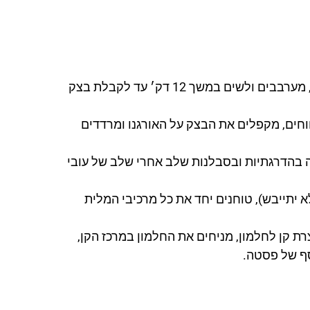
מערבבים את הקמח והמלח, יוצרים גומה, שופכים את הביצים פנימה, מערבבים ולשים במשך 12 דק׳ עד לקבלת בצק
י אורגנו במרווחים, מקפלים את הבצק על האורגנו ומרדדים
 בהדרגתיות ובסבלנות שלב אחרי שלב של עובי
יתייבש), טוחנים יחד את כל מרכיבי המלית
 ס״מ, מזלפים מלית שיוצרת קן לחלמון, מניחים את החלמון במרכז הקן,
סף של פסטה.