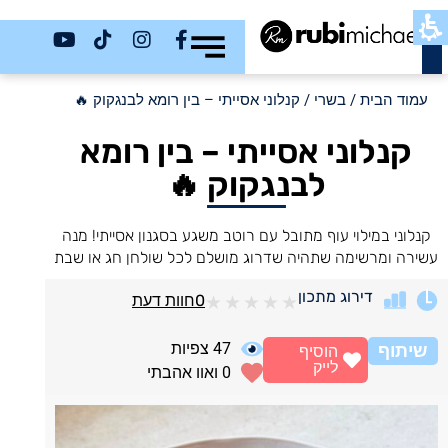
כשר
עמוד הבית
/
בשרי
/ קנלוני אסייתי – בין רומא לבנגקוק 🔥
קנלוני אסייתי – בין רומא
לבנגקוק 🔥
קנלוני במילוי עוף מתובל עם רוטב משגע בסגנון אסייתי! מנה
עשירה ומרשימה שתהיה שדרוג מושלם לכל שולחן חג או שבת
דירוג מתכון
0
חוות דעת
★
★
★
★
★
47
צפיות
שיתוף
הוסיף
לייק
0
ואוו אהבתי