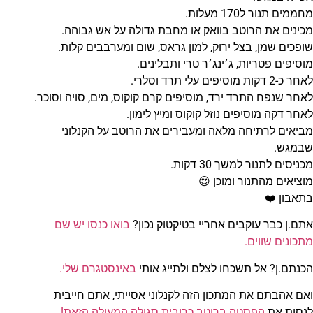
מחממים תנור ל170 מעלות.
מכינים את הרוטב בוואק או מחבת גדולה על אש גבוהה.
שופכים שמן, בצל ירוק, למון גראס, שום ומערבבים קלות.
מוסיפים פטריות, ג׳ינג׳ר טרי ותבלינים.
לאחר כ-2 דקות מוסיפים עלי תרד וסלרי.
לאחר שנפח התרד ירד, מוסיפים קרם קוקוס, מים, סויה וסוכר.
לאחר דקה מוסיפים נוזל קוקוס ומיץ לימון.
מביאים לרתיחה מלאה ומעבירים את הרוטב על הקנלוני
שבמגש.
מכניסים לתנור למשך 30 דקות.
מוציאים מהתנור ומוכן 😍
בתאבון ❤️
אתם.ן כבר עוקבים אחריי בטיקטוק נכון?
בואו כנסו יש שם
מתכונים שווים.
הכנתם.ן? אל תשכחו לצלם ולתייג אותי
באינסטגרם שלי.
ואם אהבתם את המתכון הזה לקנלוני אסייתי, אתם חייבית
לנסות את
הפסטה ברוטב כרובית סגולה המעולה הזאת!