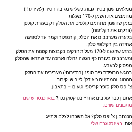
ממלאים שמן בסיר גבוה, כשליש מגובה הסיר (לא יותר!!)
מחממים את השמן ל-170 מעלות.
בזמן שהשמן מתחמם קולפים את הסלק דק בעזרת קולפן
(זורקים את הקליפות)
בקערה מערבבים את הסלק, קורנפלור וקמח עד לספיגה
אחידה בין הקילופי סלק.
ברגע שהגענו ל-170 מעלות זורקים בקבוצות קטנות את הסלק
ומערבבים בעזרת כף הגשה גדולה וארוכה עד שתראו שהסלק
מפסיק לבעבע.
במגש מרופדת נייר סופג (בנדיבות!) מעבירים את הסלק
המטוגן וממתינים כ-5 דק׳ לייבוש וקירור.
צ׳יפס סלק סופר קריספי וטעים – בתאבון.
אתם.ן כבר עוקבים אחריי בטיקטוק נכון?
בואו כנסו יש שם
מתכונים שווים.
הכנתם.ן צ׳יפס סלק? אל תשכחו לצלם ולתייג
אותי
באינסטגרם שלי.