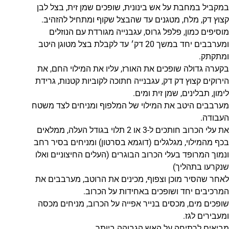
במקביל במחבת על אש בינונית, שופכים שמן זית, בצל לבן
קצוץ דק, מלח, מטגנים עד שהבצל שקוף ומתחיל להזהיב.
מוסיפים כמון, פלפל גרוס, עגבנייה מגורדת עם הנוזלים
ומערבבים יחד במשך 20 דק׳ עד לקבלת בצל מטוגן היטב
ומתקתק.
בקערה גדולה שופכים את האורז, עליו את המילוי החם, את
הירוקים קצוץ דק דק, עגבנייה חתוכה לקוביות קטנות, גרידת
לימון, תבלינים, שמן זית ומים.
מערבבים היטב את המילוי של המלפוף ומניחים לצד משטח
העבודה.
את עלי הכרוב חותכים ל-3 או 2 תלוי בגודל העלה, ממלאים
בכף מהמילוי, מגלגלים (דוגמא בסרטון) ומניחים בסיר רחב
ונמוך המרופד בעלי הכרוב הבוגרים (העלים החיצוניים ואלו
שנקרעו בתהליך)
לאחר שהסיר מוכן וצפוף, מכינים את הרוטב, מערבבים את
המרכיבים יחד ושופכים באחידות על הכרוב.
שופכים מים, מכסים בנייר אפייה על הכרוב, מניחים מכסה
ומעבירים לגז.
מביאים לרתיחה על האש הגבוהה ביותר.