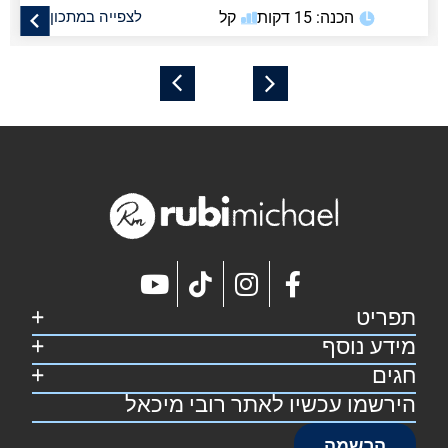
הכנה: 15 דקות
קל
לצפייה במתכון
תפריט
מידע נוסף
דף הבית
קצת על רובי
חגים
מפת אתר
מתכונים
הצהרת נגישות
הירשמו עכשיו לאתר רובי מיכאל
סוכות
צרו קשר
תקנון אתר
פסח
הרשמה