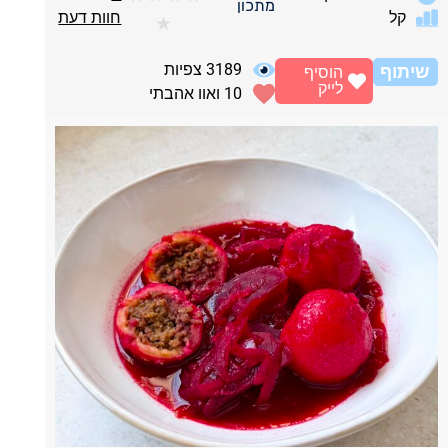
מתכון
קל
חוות דעת
★
3189
צפיות
שיתוף
הוסיף
לייק
10
ואוו אהבתי