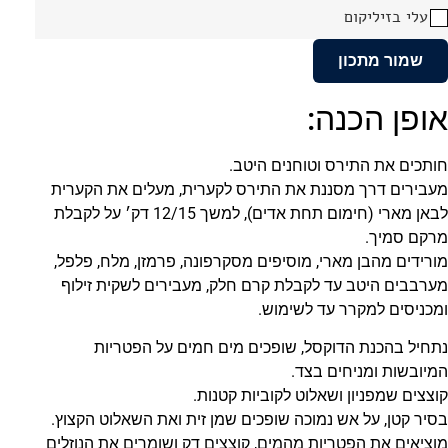
עלי בזיליקום
שמור מתכון
אופן הכנה:
חותכים את התירס וטוחנים היטב.
מעבירים דרך מסננת את התירס לקערית, מעלים את הקערית
לבאן מארי (חימום תחת אדים), למשך 12/15 דק׳ על לקבלת
מרקם סמיך.
מורידים מהבן מארי, מוסיפים מסקרפונה, פרמזן, מלח, פלפל,
מערבבים היטב עד לקבלת קרם חלק, מעבירים לשקית זילוף
ומכניסים למקרר עד לשימוש.
נתחיל בהכנת הדוקסל, שופכים מים חמים על הפטריות
המיובשות ומניחים בצד.
קוצצים שמפניון ושאלוט לקוביות קטנות.
בסיר קטן, על אש נמוכה שופכים שמן זית ואת השאלוט הקצוץ.
מוציאים את הפטריות מהמים, קוצצים דק ושומרים את הנוזלים