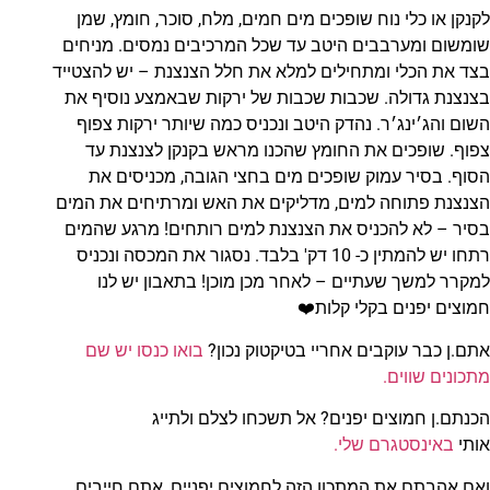
לקנקן או כלי נוח שופכים מים חמים, מלח, סוכר, חומץ, שמן
שומשום ומערבבים היטב עד שכל המרכיבים נמסים. מניחים
בצד את הכלי ומתחילים למלא את חלל הצנצנת – יש להצטייד
בצנצנת גדולה. שכבות שכבות של ירקות שבאמצע נוסיף את
השום והג׳ינג׳ר. נהדק היטב ונכניס כמה שיותר ירקות צפוף
צפוף. שופכים את החומץ שהכנו מראש בקנקן לצנצנת עד
הסוף. בסיר עמוק שופכים מים בחצי הגובה, מכניסים את
הצנצנת פתוחה למים, מדליקים את האש ומרתיחים את המים
בסיר – לא להכניס את הצנצנת למים רותחים! מרגע שהמים
רתחו יש להמתין כ- 10 דק' בלבד. נסגור את המכסה ונכניס
למקרר למשך שעתיים – לאחר מכן מוכן! בתאבון יש לנו
חמוצים יפנים בקלי קלות❤️
אתם.ן כבר עוקבים אחריי בטיקטוק נכון?
בואו כנסו יש שם
מתכונים שווים.
הכנתם.ן חמוצים יפנים? אל תשכחו לצלם ולתייג
אותי
באינסטגרם שלי.
ואם אהבתם את המתכון הזה לחמוצים יפניים, אתם חייבים