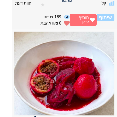
מתכון
קל
חוות דעת
★
189
צפיות
שיתוף
הוסיף
לייק
0
ואוו אהבתי