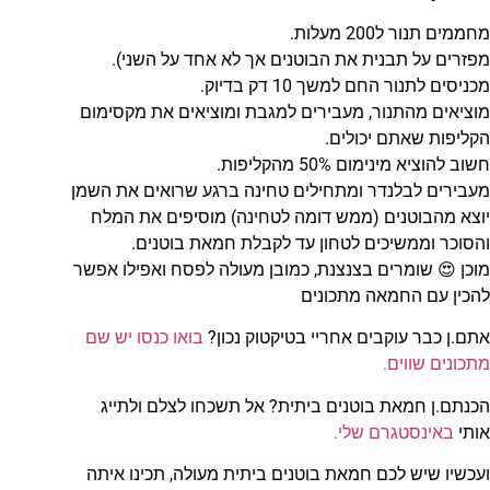
מחממים תנור ל200 מעלות.
מפזרים על תבנית את הבוטנים אך לא אחד על השני).
מכניסים לתנור החם למשך 10 דק בדיוק.
מוציאים מהתנור, מעבירים למגבת ומוציאים את מקסימום
הקליפות שאתם יכולים.
חשוב להוציא מינימום 50% מהקליפות.
מעבירים לבלנדר ומתחילים טחינה ברגע שרואים את השמן
יוצא מהבוטנים (ממש דומה לטחינה) מוסיפים את המלח
והסוכר וממשיכים לטחון עד לקבלת חמאת בוטנים.
מוכן 😍 שומרים בצנצנת, כמובן מעולה לפסח ואפילו אפשר
להכין עם החמאה מתכונים
אתם.ן כבר עוקבים אחריי בטיקטוק נכון?
בואו כנסו יש שם
מתכונים שווים.
הכנתם.ן חמאת בוטנים ביתית? אל תשכחו לצלם ולתייג
אותי
באינסטגרם שלי.
ועכשיו שיש לכם חמאת בוטנים ביתית מעולה, תכינו איתה