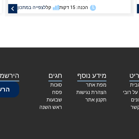
הכנה: 15 דקות
קל
לצפייה במתכון
יט
מידע נוסף
חגים
הירשמו
בית
מפת אתר
סוכות
הרש
על רובי
הצהרת נגישות
פסח
נים
תקנון אתר
שבועות
קשר
ראש השנה