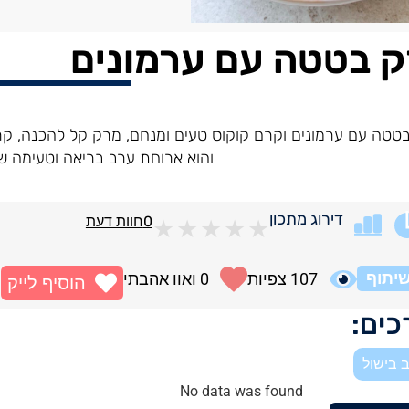
 בטטה עם ערמונים
טטה עם ערמונים וקרם קוקוס טעים ומנחם, מרק קל להכנה, קר
והוא ארוחת ערב בריאה וטעימה ש
דירוג מתכון
0
חוות דעת
★
★
★
★
★
יתוף
107
צפיות
0
ואוו אהבתי
הוסיף לייק
ים:
 בישול
No data was found