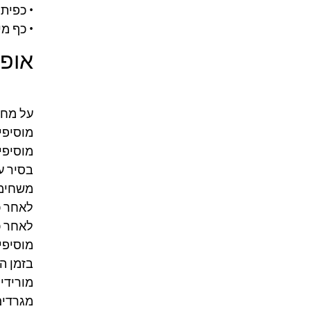
• כפית 
• כף מי
אופן
על מחב
מוסיפי
מוסיפים את
בסיר ע
משחימים את הב
לאחר כ-5 דק׳ מוסיפים את הע
לאחר כ-2 דק׳ מוסיפים מלח, סוכר, מים ומביא
מוסיפי
בזמן הט
מורידי
מגרדים