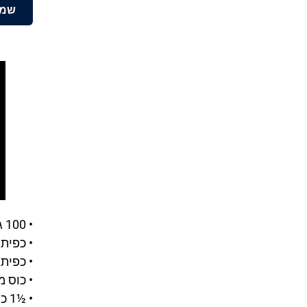
שמו
• 100 גרם ערמונים קלויים (חבילה)
• כפית
• כפית 
• כוס מ
• ½1 כוסות קרם קוקוס