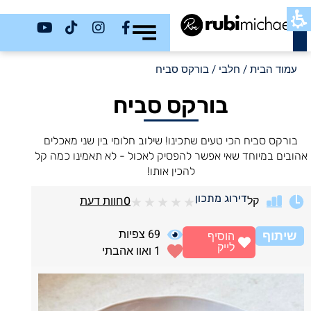
כשר
עמוד הבית
/
חלבי
/ בורקס סביח
בורקס סביח
בורקס סביח הכי טעים שתכינו! שילוב חלומי בין שני מאכלים
אהובים במיוחד שאי אפשר להפסיק לאכול - לא תאמינו כמה קל
להכין אותו!
דירוג מתכון
קל
0
חוות דעת
★
★
★
★
★
69
צפיות
שיתוף
הוסיף
לייק
1
ואוו אהבתי