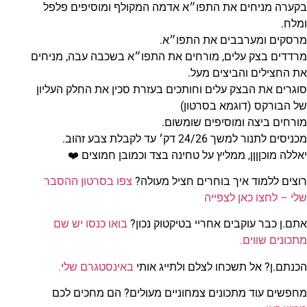
בקערה מניחים את התפו״א אדמה המקולף ומוסיפים פלפל
ומלח.
מרסקים ומערבבים את התפו״א.
מרדדים בצק עלים, מורחים את התפו״א בשכבה עבה, מניחים
את החצילים והביצים מעל.
סוגרים את הבצק עלים וחותכים בעזרת סכין את החלק העליון
של הבורקס (דוגמא בסרטון)
מורחים ביצה ומוסיפים שומשום.
מכניסים לתנור למשך 24/26 דק׳ עד לקבלת צבע זהוב.
יאללה מוכןןןן, ממליץ על טחינה בצד וכמובן חמוצים ❤️
רוצים ללמוד איך בוחרים חציל מעולה?
צפו בסרטון ההסבר
שלי – לחצו כאן לצפייה
אתם.ן כבר עוקבים אחריי בטיקטוק נכון?
בואו כנסו יש שם
מתכונים שווים.
הכנתם.ן? אל תשכחו לצלם ולתייג אותי
באינסטגרם שלי.
מחפשים עוד מתכונים צמחוניים מעולים? הם מחכים לכם