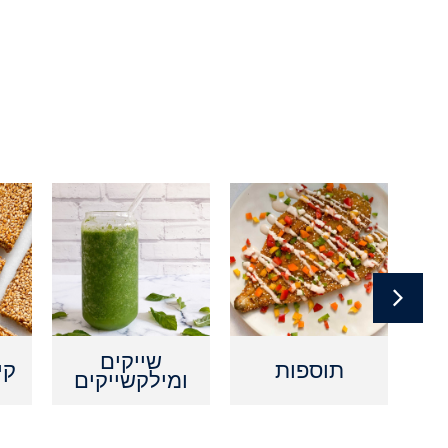
ם
שייקים
תוספות
קי
ומילקשייקים