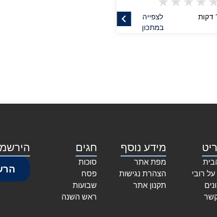
★
★
★
★
לצפייה
במתכון
יט
מידע נוסף
חגים
הירשמו
בית
מפת אתר
סוכות
הרש
על רובי
הצהרת נגישות
פסח
נים
תקנון אתר
שבועות
קשר
ראש השנה