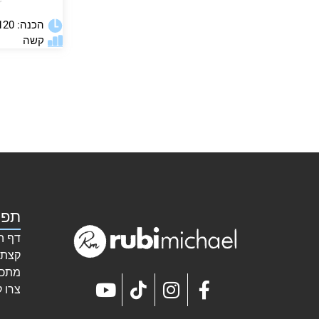
★
הכנה: 120 דקות
קשה
תפר
דף ה
קצת 
מתכו
צרו 