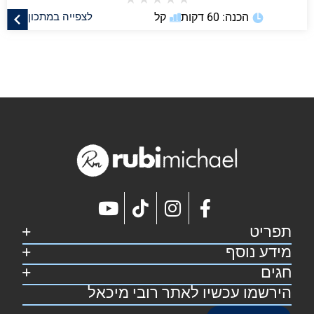
הכנה: 60 דקות
קל
לצפייה במתכון
תפריט
מידע נוסף
דף הבית
קצת על רובי
חגים
מפת אתר
מתכונים
הצהרת נגישות
הירשמו עכשיו לאתר רובי מיכאל
סוכות
צרו קשר
תקנון אתר
פסח