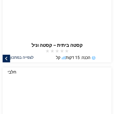
קסטה ביתית – קסטה וניל
★
★
★
★
★
הכנה: 15 דקות
קל
לצפייה במתכון
חלבי