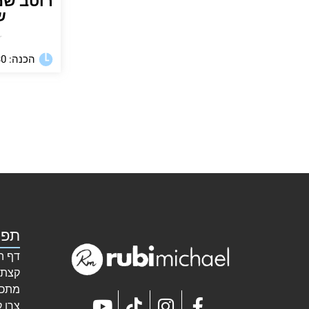
רוטב שמ
ש
★
הכנה: 30 דקות
תפר
דף ה
קצת 
מתכו
צרו 