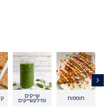
ם
שייקים
תוספות
קי
ומילקשייקים