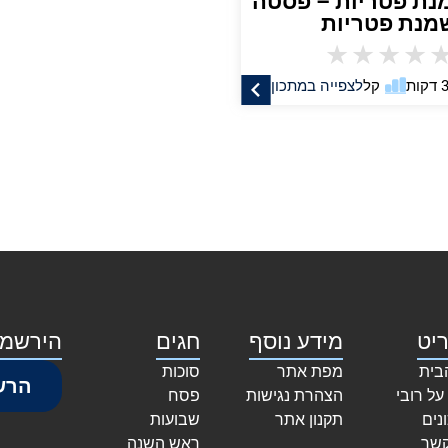
נת פטריות – פסטה
מנת פטריות
★
★
★
★
קל
לצפייה במתכון
יט
מידע נוסף
חגים
הירשמו
בית
מפת אתר
סוכות
הרש
על רובי
הצהרת נגישות
פסח
נים
תקנון אתר
שבועות
קשר
ראש השנה