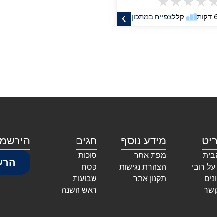
★
★
★
★
קל
לצפייה במתכון
יט
מידע נוסף
חגים
הירשמו
בית
מפת אתר
סוכות
הרש
על רובי
הצהרת נגישות
פסח
נים
תקנון אתר
שבועות
קשר
ראש השנה