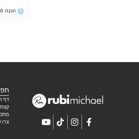
★
הכנה: 60 דקות
תפר
דף ה
קצת 
מתכו
צרו 