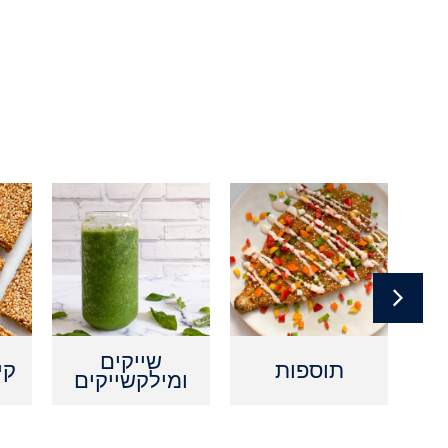
ם
שייקים
תוספות
קי
ומילקשייקים