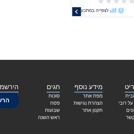
★
★
★
★
לצפייה במתכון
יט
מידע נוסף
חגים
הירשמו
בית
מפת אתר
סוכות
הרש
על רובי
הצהרת נגישות
פסח
נים
תקנון אתר
שבועות
קשר
ראש השנה