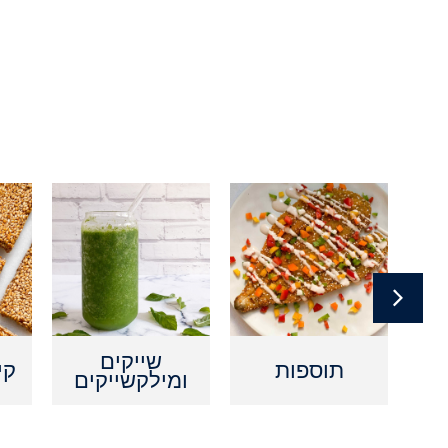
ם
שייקים
תוספות
קי
ומילקשייקים