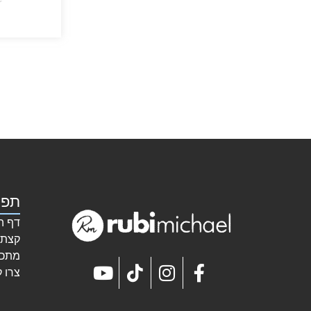
★
תפר
דף ה
קצת 
מתכו
צרו 