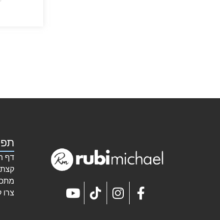
★
תפר
דף ה
קצת 
מתכו
צרו 