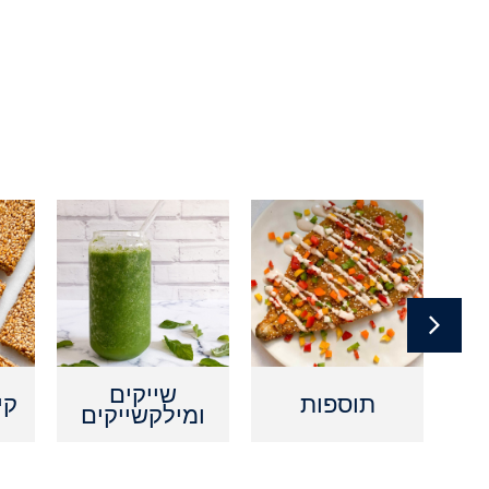
ם
שייקים
תוספות
קי
ומילקשייקים