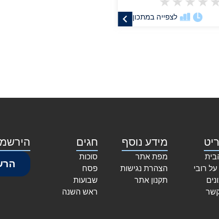
★
★
★
★
לצפייה במתכון
יט
מידע נוסף
חגים
הירשמו
בית
מפת אתר
סוכות
הרש
על רובי
הצהרת נגישות
פסח
נים
תקנון אתר
שבועות
קשר
ראש השנה