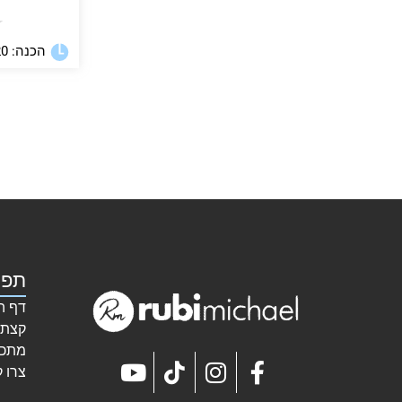
★
הכנה: 20 דקות
תפר
דף ה
קצת 
מתכו
צרו 