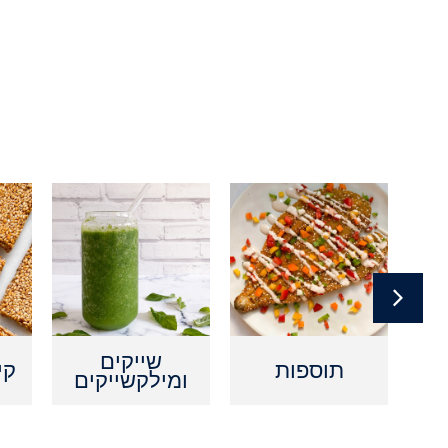
ם
שייקים
תוספות
קי
ומילקשייקים