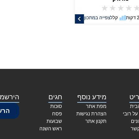
★
★
★
★
קל
לצפייה במתכון
יט
מידע נוסף
חגים
הירשמו
בית
מפת אתר
סוכות
הרש
על רובי
הצהרת נגישות
פסח
נים
תקנון אתר
שבועות
קשר
ראש השנה