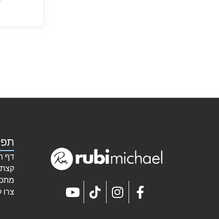
★
תפר
דף ה
קצת 
מתכו
צרו 