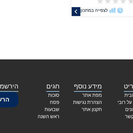
★
★
★
★
לצפייה במתכון
יט
מידע נוסף
חגים
הירשמו
בית
מפת אתר
סוכות
הרש
על רובי
הצהרת נגישות
פסח
נים
תקנון אתר
שבועות
קשר
ראש השנה