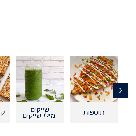
ם
שייקים
תוספות
קי
ומילקשייקים