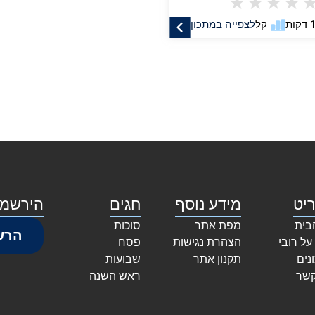
★
★
★
★
קל
לצפייה במתכון
יט
מידע נוסף
חגים
הירשמו
בית
מפת אתר
סוכות
הרש
על רובי
הצהרת נגישות
פסח
נים
תקנון אתר
שבועות
קשר
ראש השנה