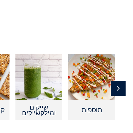
ם
שייקים
תוספות
קי
ומילקשייקים