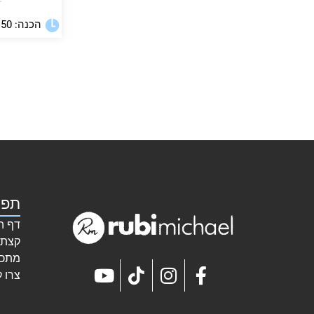
★
הכנה: 150 דקות
תפר
דף ה
קצת 
מתכו
צרו 