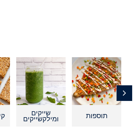
ם
שייקים
תוספות
קי
ומילקשייקים