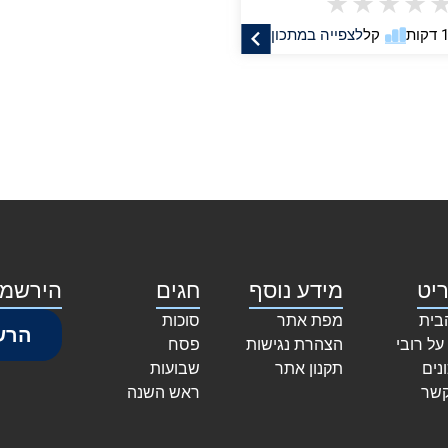
★
★
★
★
קל
לצפייה במתכון
יט
מידע נוסף
חגים
הירשמו
בית
מפת אתר
סוכות
הרש
על רובי
הצהרת נגישות
פסח
נים
תקנון אתר
שבועות
קשר
ראש השנה