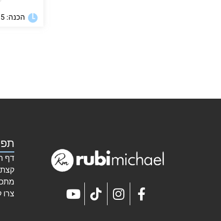
★
הכנה: 15 דקות
תפר
דף ה
קצת 
מתכו
צרו 