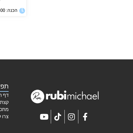
★
הכנה: 300 דקות
תפר
דף ה
קצת 
מתכו
צרו 