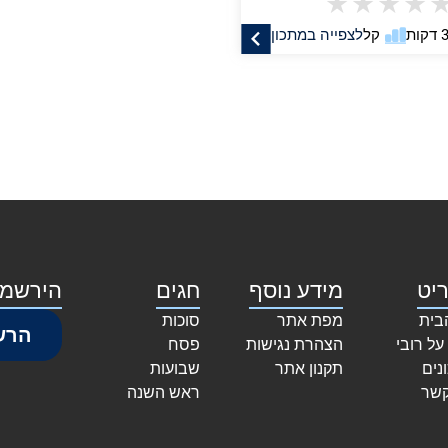
★
★
★
★
קל
לצפייה במתכון
יט
מידע נוסף
חגים
הירשמו
בית
מפת אתר
סוכות
הרש
על רובי
הצהרת נגישות
פסח
נים
תקנון אתר
שבועות
קשר
ראש השנה