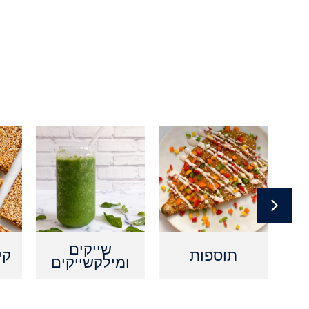
ם
שייקים
תוספות
קי
ומילקשייקים