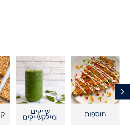
ם
שייקים
תוספות
קי
ומילקשייקים