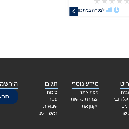
★
★
★
★
לצפייה במתכון
יט
מידע נוסף
חגים
הירשמו
בית
מפת אתר
סוכות
הרש
על רובי
הצהרת נגישות
פסח
נים
תקנון אתר
שבועות
קשר
ראש השנה