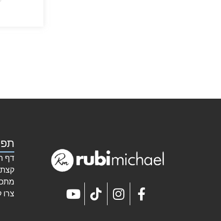
★
תפר
דף ה
קצת 
מתכו
צרו 