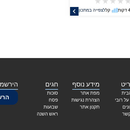
★
★
★
★
קל
לצפייה במתכון
יט
מידע נוסף
חגים
הירשמו
בית
מפת אתר
סוכות
הרש
על רובי
הצהרת נגישות
פסח
נים
תקנון אתר
שבועות
קשר
ראש השנה