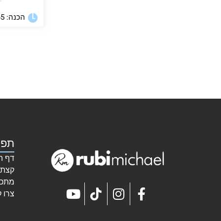
★
הכנה: 45 דקות
תפר
דף ה
קצת 
מתכו
צרו 