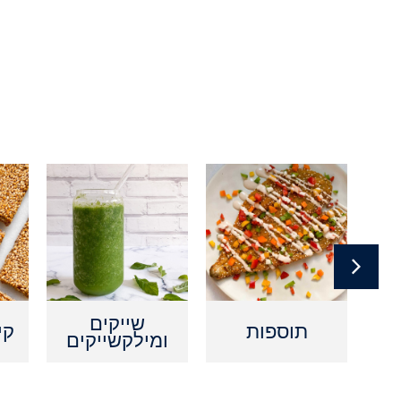
ם
שייקים
תוספות
קי
ומילקשייקים