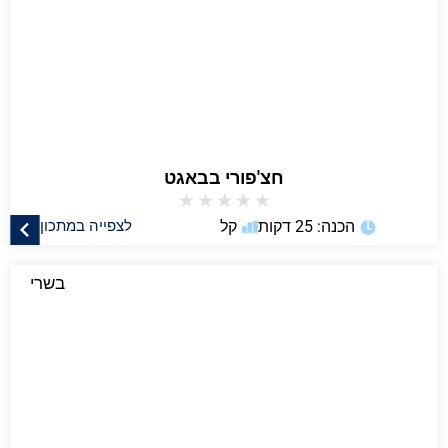
חצ'פורי בבאגט
★
★
★
★
★
הכנה: 25 דקות
קל
לצפייה במתכון
בשרי