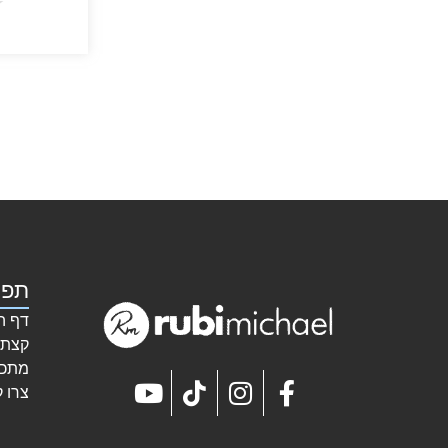
★
תפר
דף ה
קצת 
מתכו
צרו 