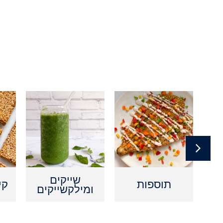
ם
שייקים
תוספות
קי
ומילקשייקים