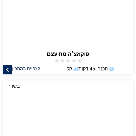
פוקאצ׳ה מח עצם
★
★
★
★
★
הכנה: 45 דקות
קל
לצפייה במתכון
בשרי