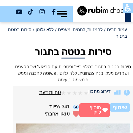
כשר
עמוד הבית
/
לחמניות, לחמים ומאפים
/
ללא גלוטן
/ סירות בטטה
בתנור
סירות בטטה בתנור
סירות בטטה בתנור במילוי בצל ופטריות עם קראנצ' של פקאנים
ושקדים מעל. מנה צמחונית, ללא גלוטן, פשוטה להכנה וממש
מרשימה וטעימה
דירוג מתכון
0
חוות דעת
★
★
★
★
★
341
צפיות
שיתוף
הוסיף
לייק
0
ואוו אהבתי