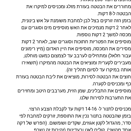
מחוררים את הבטטה בעזרת מזלג ומכניסים למיקרו את
הבטטה ל-8 דקות.
בזמן הזה זורקים בצל לבן למחבת משומנת על אש בינונית,
לאחר 2 דקות מנמיכים את האש מוסיפים מים וסוגרים עם
מכסה למשך 2 דקות נוספות.
מוסיפים את הפטריות חתוכות וסוגרים שוב, לאחר 2 דקות
מסירים את המכסה, מוסיפים את היין האדום (מיץ רימונים
עבור חלאל) ומתחילים לערבב עד לצמצום כמעט מוחלט,
מעבירים לקערית ומוציאים את הבטטה מהמיקרו (תשאירו
אותה במיקרו עד לסיום תהליך זה).
חוצים את הבטטה לסירות, מוציאים את ליבת הבטטה בעזרת
כף ומכניסים לקערה.
מוסיפים את התבלינים, שמן הזית, מערבבים היטב ומחזירים
את התערבות לסירות שלנו.
מכניסים לתנור ל- 14-16 דקות עד לקבלת הצבע הרצוי.
בזמן שהבטטה בתנור נכין את התוספת, זורקים למחבת לפי
סדר, מהגדול לקטן אגוזים, שקדים ושומשום. (הפרש של דקה
אחד מהשני). קולים לאט ובעדינות (זהירות זה נשרף