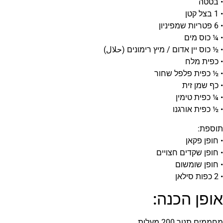
• בטטה
• 1 בצל קטן
• 6 פטריות שמפיניון
• ¼ כוס מים
• ½ כוס יין אדום / מיץ רימונים (حلال‎)
• כפית מלח
• ½ כפית פלפל שחור
• כף שמן זית
• ¼ כפית טימין
• ½ כפית אורגנו
תוספת:
• חופן פקאן
• חופן שקדים חצויים
• חופן שומשום
• 2 כפות סילאן
אופן הכנה:
מחממים תנור 200 מעלות.