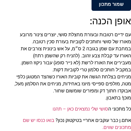
שמור מתכון
אופן הכנה:
עם ידיים רטובות ובעזרת מחצלת סושי, יוצרים צינור מרובע
מאורז של סושי וחותכים לקוביות בעזרת סכין רטובה.
במחבת עם שמן בגובה 2 ס״מ, על אש בינונית צורבים את
האורז עד קבלת צבע זהוב. (להניח רק שהשמן רתח)
מעבירים את האורז לרשת (לא נייר סופג) עבור ניקוז השמן.
במקביל חותכים סלמון טרי לקוביות דקות.
מניחים בצלחת הגשה את קוביות האורז כשהצד המטוגן כלפי
מטה, מזלפים ספייסי מיונז באחידות, מניחים את הסלמון מעל,
אבוקדו חתוך דק ומפזרים שומשום שחור.
מוכן! בתאבון.
כל מתכוני ה
סושי שלי נמצאים כאן – תהנו
אתם.ן כבר עוקבים אחריי בטיקטוק נכון?
בואו כנסו יש שם
מתכונים שווים.