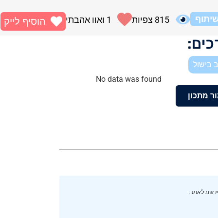
יתוף
815
צפיות
1
ואוו אהבתי
הוסיף לייק
ים:
 בישול
No data was found
ר מתכון
ירשם לאתר.