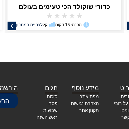
כדורי שוקולד הכי טעימים בעולם
★
★
★
★
★
הכנה: 15 דקות
קל
לצפייה במתכון
יט
מידע נוסף
חגים
הירשמו
בית
מפת אתר
סוכות
הרש
על רובי
הצהרת נגישות
פסח
נים
תקנון אתר
שבועות
קשר
ראש השנה