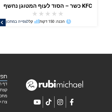
KFC כשר – הסוד לעוף המטוגן נחשף
★
★
★
★
★
ן
הכנה: 150 דקות
קל
לצפייה במתכון
תפר
דף ה
קצת 
מתכו
צרו 