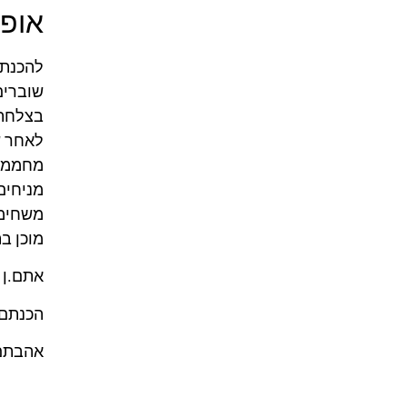
אופן
להכנת 
שוברים
בצלחת 
לאחר ש
מחממים שמן
מניחים
משחימים
מוכן ב
אתם.ן 
הכנתם.
אהבתם 