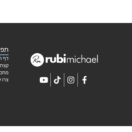
תפר
דף ה
קצת 
מתכו
צרו 