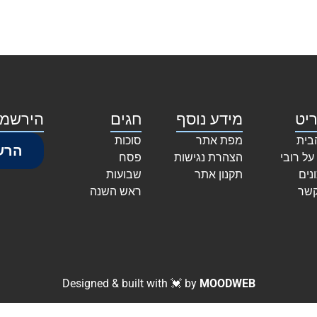
יט
מידע נוסף
חגים
הירשמו
בית
מפת אתר
סוכות
הרש
על רובי
הצהרת נגישות
פסח
נים
תקנון אתר
שבועות
קשר
ראש השנה
Designed & built with 💓 by
MOODWEB