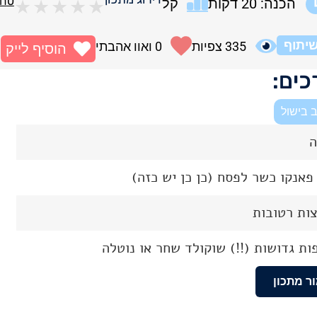
0
חו
הכנה: 20 דקות
קל
★
★
★
★
★
יתוף
335
צפיות
0
ואוו אהבתי
הוסיף לייק
ים:
 בישול
ה
פאנקו כשר לפסח (כן כן יש כזה)
ר מתכון