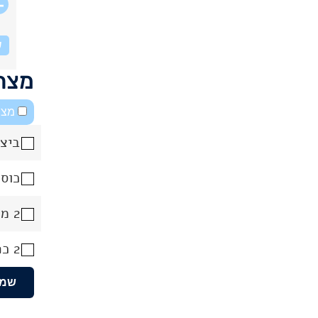
ש
מצרכ
מצב
ביצ
כוס 
2 מצות רטובות
2 כפות גדושות (!!) שוקולד שחר או נוטלה
שמו