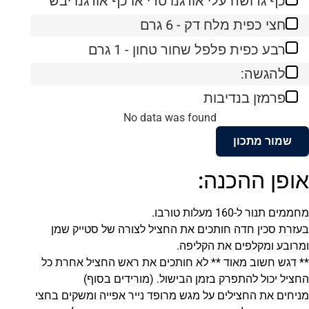
כף גדושה עלי אורגנו טרי או כף אורגנו יבש
חצי כפית מלח דק - 6 גרם
רבע כפית פלפל שחור טחון - 1 גרם
להגשה:
פרמזן בנדיבות
No data was found
שמור מתכון
אופן ההכנה:
מחממים תנור ל-160 מעלות טורבו.
בעזרת סכין חדה חותכים את החציל לצורה של סטייק שמן
ומרובע ומקלפים את הקליפה.
** דגש חשוב מאוד ** לא חותכים את ראש החציל אחרת כל
החציל יכול להתפרק בזמן הבישול. (מורידים בסוף)
מניחים את החצילים על מגש מרופד נייר אפייה ומשקים בחצי