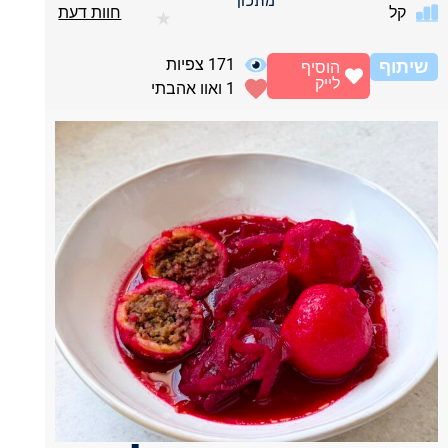
מתכון
קל
חוות דעת
★
171
צפיות
שיתוף
הוסיף
לייק
1
ואוו אהבתי