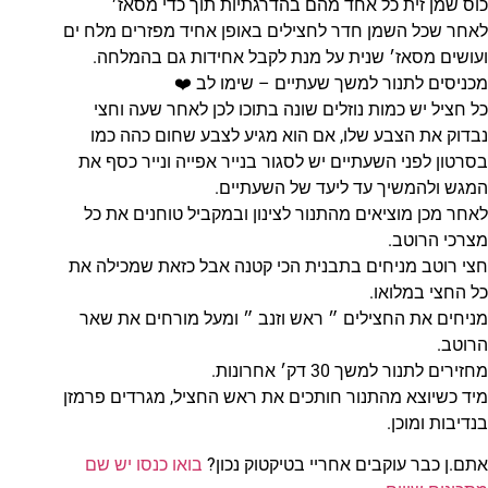
כוס שמן זית כל אחד מהם בהדרגתיות תוך כדי מסאז׳
לאחר שכל השמן חדר לחצילים באופן אחיד מפזרים מלח ים
ועושים מסאז׳ שנית על מנת לקבל אחידות גם בהמלחה.
מכניסים לתנור למשך שעתיים – שימו לב ❤️
כל חציל יש כמות נוזלים שונה בתוכו לכן לאחר שעה וחצי
נבדוק את הצבע שלו, אם הוא מגיע לצבע שחום כהה כמו
בסרטון לפני השעתיים יש לסגור בנייר אפייה ונייר כסף את
המגש ולהמשיך עד ליעד של השעתיים.
לאחר מכן מוציאים מהתנור לצינון ובמקביל טוחנים את כל
מצרכי הרוטב.
חצי רוטב מניחים בתבנית הכי קטנה אבל כזאת שמכילה את
כל החצי במלואו.
מניחים את החצילים ״ ראש וזנב ״ ומעל מורחים את שאר
הרוטב.
מחזירים לתנור למשך 30 דק׳ אחרונות.
מיד כשיוצא מהתנור חותכים את ראש החציל, מגרדים פרמזן
בנדיבות ומוכן.
אתם.ן כבר עוקבים אחריי בטיקטוק נכון?
בואו כנסו יש שם