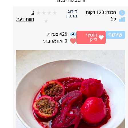
ורוטב סודי מנצח
דירוג
הכנה: 120 דקות
0
★
★
★
★
מתכון
קל
חוות דעת
★
426
צפיות
שיתוף
הוסיף
לייק
0
ואוו אהבתי