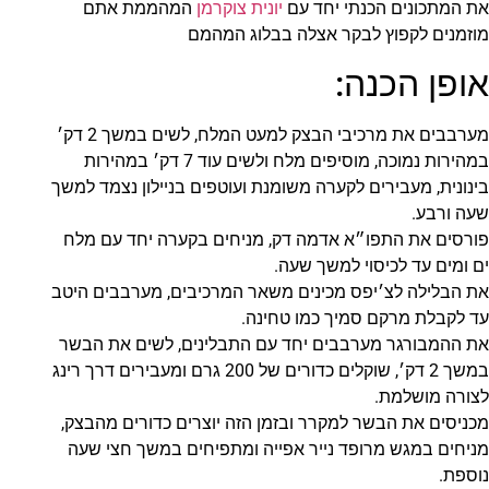
את המתכונים הכנתי יחד עם
יונית צוקרמן
המהממת אתם
מוזמנים לקפוץ לבקר אצלה בבלוג המהמם
אופן הכנה:
מערבבים את מרכיבי הבצק למעט המלח, לשים במשך 2 דק׳
במהירות נמוכה, מוסיפים מלח ולשים עוד 7 דק׳ במהירות
בינונית, מעבירים לקערה משומנת ועוטפים בניילון נצמד למשך
שעה ורבע.
פורסים את התפו״א אדמה דק, מניחים בקערה יחד עם מלח
ים ומים עד לכיסוי למשך שעה.
את הבלילה לצ׳יפס מכינים משאר המרכיבים, מערבבים היטב
עד לקבלת מרקם סמיך כמו טחינה.
את ההמבורגר מערבבים יחד עם התבלינים, לשים את הבשר
במשך 2 דק׳, שוקלים כדורים של 200 גרם ומעבירים דרך רינג
לצורה מושלמת.
מכניסים את הבשר למקרר ובזמן הזה יוצרים כדורים מהבצק,
מניחים במגש מרופד נייר אפייה ומתפיחים במשך חצי שעה
נוספת.