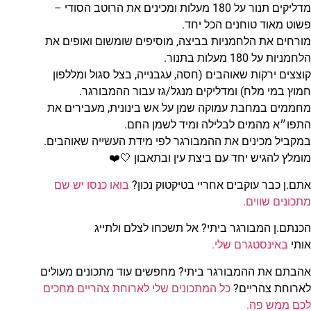
מדליקים תנור על 180 מעלות ומכינים את הרוטב הסודי –
פשוט מאוד טוחנים הכל יחד.
מורחים את הלחמניות בביצה, מוסיפים שומשום ואופים את
הלחמניות על 180 מעלות בתנור.
קוצצים ירקות שאוהבים (חסה, עגבנייה, בצל סגול ומללפון
חמוץ במי מלח) ומדליקים מנגל/גז עבור ההמבורגר.
מחממים במחבת עמוקה שמן על אש בינונית, מעבירים את
התפו״א מהמים לבלילה ומיד לשמן החם.
במקביל מכינים את ההמבורגר לפי מידת העשייה שאוהבים.
מומלץ להגיש יחד עם ביצת עין ובתאבון 🤍❤️
אתם.ן כבר עוקבים אחריי בטיקטוק נכון?
בואו כנסו יש שם
מתכונים שווים.
הכנתם.ן המבורגר ביתי? אל תשכחו לצלם ולתייג
אותי
באינסטגרם שלי.
אהבתם את ההמבורגר ביתי? מחפשים עוד מתכונים מעולים
לארוחת צהריים?
כל המתכונים שלי לארוחת צהריים מחכים
לכם ממש פה.