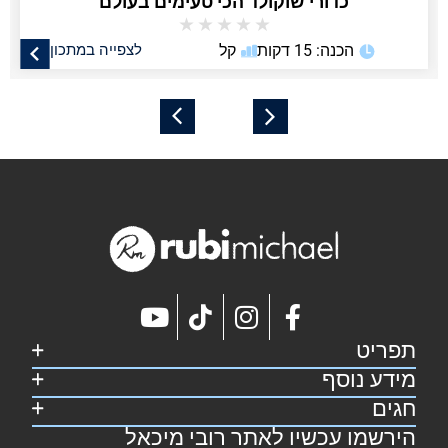
כדורי שוקולד הכי טעימים בעולם
★
★
★
★
★
הכנה: 15 דקות
קל
לצפייה במתכון
תפריט
מידע נוסף
דף הבית
קצת על רובי
חגים
מפת אתר
מתכונים
הצהרת נגישות
הירשמו עכשיו לאתר רובי מיכאל
סוכות