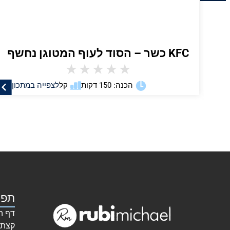
KFC כשר – הסוד לעוף המטוגן נחשף
★
★
★
★
★
ן
הכנה: 150 דקות
קל
לצפייה במתכון
תפר
דף ה
קצת 