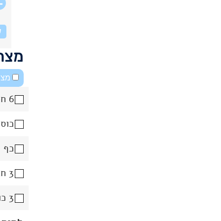
ש
מצרכ
מצב
6 חלומי ביצה
כוס ו
כף תמ
3 חבילות שמנת מתוקה 38% - 750 מ״ל
3 כוסות חלב - 720 גרם / מ״ל