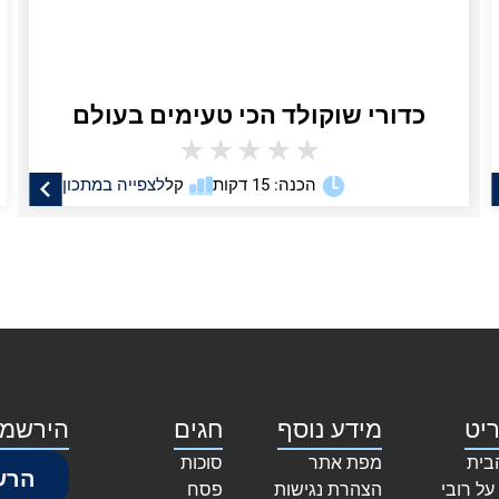
כדורי שוקולד הכי טעימים בעולם
★
★
★
★
★
הכנה: 15 דקות
קל
לצפייה במתכון
יט
מידע נוסף
חגים
הירשמו
בית
מפת אתר
סוכות
הרש
על רובי
הצהרת נגישות
פסח