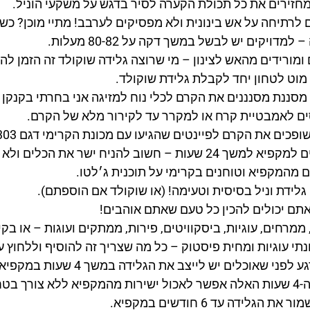
מחזירים את כל תכולת הקערה לסיר בדגש על משקעי הוניל.
 לרתיחה על אש בינונית ולא מפסיקים לערבב! מתיי מוכן? כש
למדויקים יש לבשל במשך דקה על 80-82 מעלות.
 ומורידים מהאש לצינון – מי שרוצה גלידה שוקולד זה הזמן לה
מוט לטחון יחד לקבלת גלידת שוקולד.
מסננת מסנננים את הקרם לכלי נוח למזיגה אני בחרתי בקנקן ז
ים לאמבטיית קרח או למקרר עד לקירור מלא של הקרם.
ים את הקרם לפיינטים שהגיעו עם מכונת הקרימי דגם NC303 – שימי לב עד לסימון מקסימום.
שך 24 שעות – חשוב להניח ישר את הכלים ולא עקום.
ם מהמקפיא וטוחנים בקרימי על תוכנית ג׳לטו.
 גלידת וניל בסיסית וטעימה! (או שוקולד אם הוספתם).
אתם יכולים להכין כל טעם שאתם אוהבים!
ממרחים, עוגיות, ביסקוויטים, פירות, ממתקים ועוגות – או בק
נתי עוגיות ומחית פיסטוק – כל מה שצריך זה להוסיף וללחוץ ע
לפני שאוכלים יש לייצב את הגלידה במשך 4 שעות במקפיא ורק אז להגיש.
ך בטחינה חוזרת.
 את הגלידה עד 6 חודשים במקפיא.