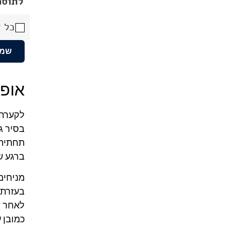
לתוספ
כל ד
שמו
אופן
לקערה גדולה עמ
בסיר ג
תחתית 
ברגע ש
מניחים
בעזרת 
לאחר ש
כמובן 