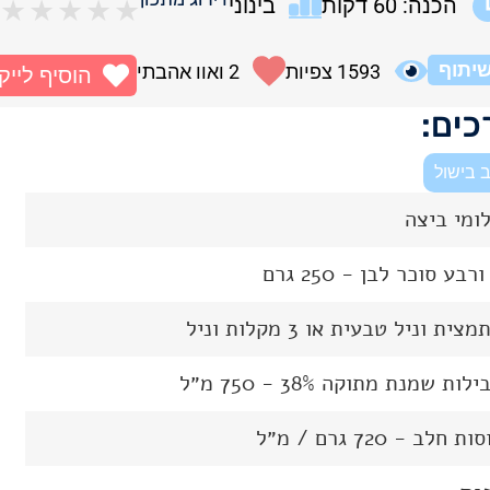
הכנה: 60 דקות
בינוני
★
★
★
★
★
יתוף
1593
צפיות
2
ואוו אהבתי
הוסיף לייק
ים:
 בישול
רבע סוכר לבן - 250 גרם
צית וניל טבעית או 3 מקלות וניל