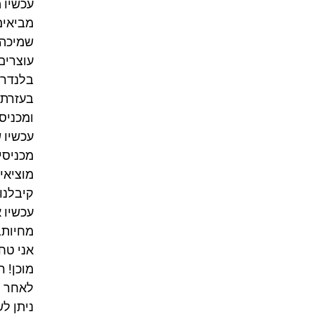
עכשיו 
מביאים
שמיכה – 
עוצרים
בלנדר 
בעזרת 
ומכניס
עכשיו שופכ
מכניסים למקפיא למ
מוציאי
קיבלנו
עכשיו 
מחיות, 
אני טח
מוכן! רגע 
לאחר ה-4 שעות האלה אפשר לאכול ישירות מהמקפיא ללא צור
ניתן לשמור