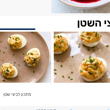
י השטן
מתכון לביצי שטן