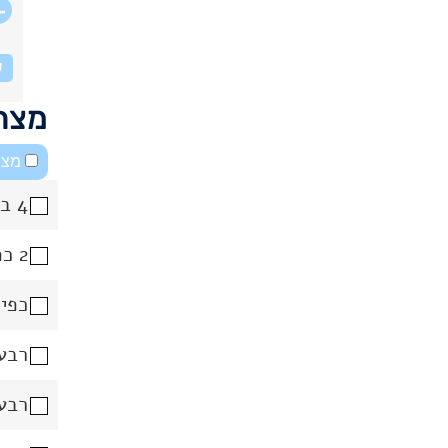
ש
מצרכ
מצב
4 ביצים
2 כפות מיונז
כפית
רבע 
רבע