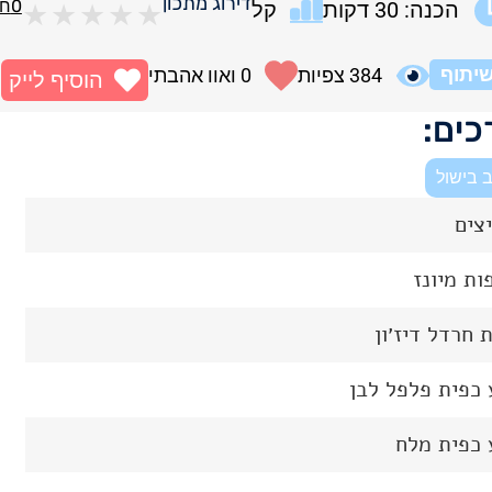
דירוג מתכון
0
חו
הכנה: 30 דקות
קל
★
★
★
★
★
יתוף
384
צפיות
0
ואוו אהבתי
הוסיף לייק
ים:
 בישול
 חרדל דיז׳ון
כפית פלפל לבן
 כפית מלח