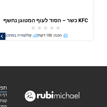
KFC כשר – הסוד לעוף המטוגן נחשף
★
★
★
★
★
ן
הכנה: 150 דקות
קל
לצפייה במתכון
תפר
דף ה
קצת 
מתכו