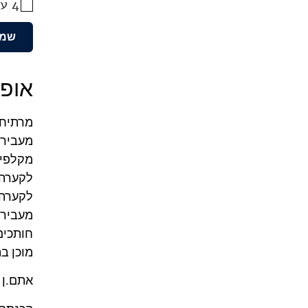
4 עלי עירית
שמו
אופן
מרתיחים א
מעבירים
מקלפים
לקערה 
לקערה 
מעבירי
חותכים
מוכן ב
אתם.ן 