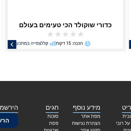
כדורי שוקולד הכי טעימים בעולם
★
★
★
★
★
הכנה: 15 דקות
קל
לצפייה במתכון
יט
מידע נוסף
חגים
הירשמו
בית
מפת אתר
סוכות
הרש
על רובי
הצהרת נגישות
פסח
נים
תקנון אתר
שבועות